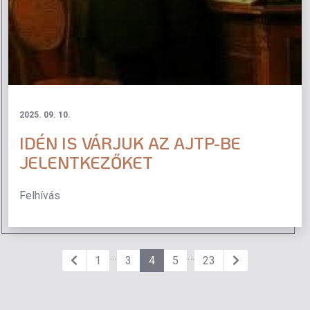
2025. 09. 10.
IDÉN IS VÁRJUK AZ AJTP-BE
JELENTKEZŐKET
Felhívás
…
…
1
3
4
5
23