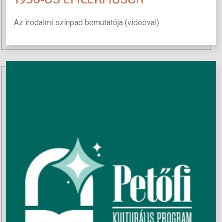
Az irodalmi színpad bemutatója (videóval)