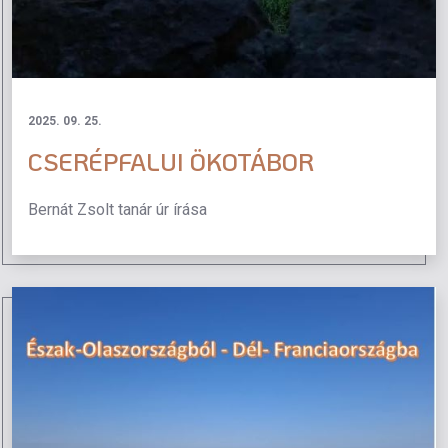
2025. 09. 25.
CSERÉPFALUI ÖKOTÁBOR
Bernát Zsolt tanár úr írása