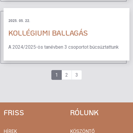
2025. 05. 22.
KOLLÉGIUMI BALLAGÁS
A 2024/2025-ös tanévben 3 csoportot búcsúztattunk
1
2
3
FRISS
RÓLUNK
HÍREK
KÖSZÖNTŐ