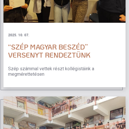
2025. 10. 07.
“SZÉP MAGYAR BESZÉD”
VERSENYT RENDEZTÜNK
Szép számmal vettek részt kollégistáink a
megmérettetésen