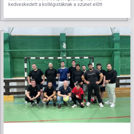
kedveskedett a kollégistáknak a szünet előtt