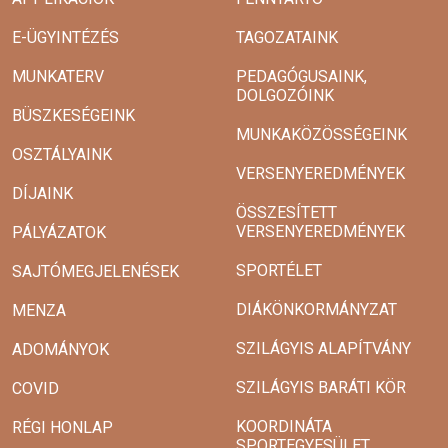
E-ÜGYINTÉZÉS
TAGOZATAINK
MUNKATERV
PEDAGÓGUSAINK,
DOLGOZÓINK
BÜSZKESÉGEINK
MUNKAKÖZÖSSÉGEINK
OSZTÁLYAINK
VERSENYEREDMÉNYEK
DÍJAINK
ÖSSZESÍTETT
VERSENYEREDMÉNYEK
PÁLYÁZATOK
SPORTÉLET
SAJTÓMEGJELENÉSEK
DIÁKÖNKORMÁNYZAT
MENZA
SZILÁGYIS ALAPÍTVÁNY
ADOMÁNYOK
SZILÁGYIS BARÁTI KÖR
COVID
KOORDINÁTA
RÉGI HONLAP
SPORTEGYESÜLET