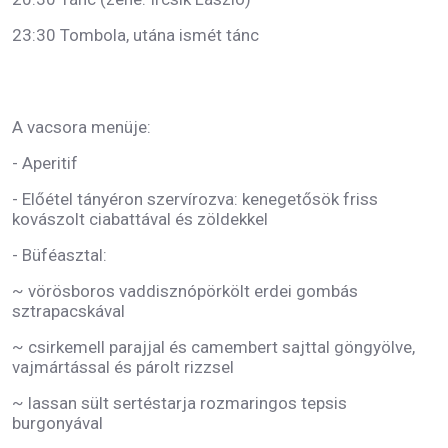
23:30 Tombola, utána ismét tánc
A vacsora menüje:
- Aperitif
- Előétel tányéron szervírozva: kenegetősök friss
kovászolt ciabattával és zöldekkel
- Büféasztal:
~ vörösboros vaddisznópörkölt erdei gombás
sztrapacskával
~ csirkemell parajjal és camembert sajttal göngyölve,
vajmártással és párolt rizzsel
~ lassan sült sertéstarja rozmaringos tepsis
burgonyával