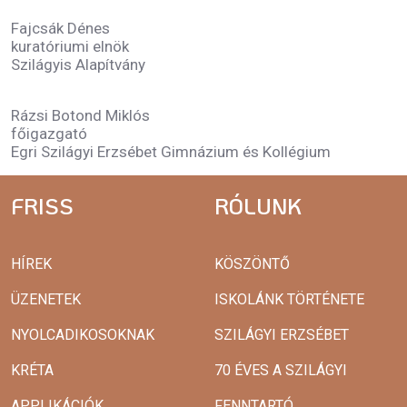
Fajcsák Dénes
kuratóriumi elnök
Szilágyis Alapítvány
Rázsi Botond Miklós
főigazgató
Egri Szilágyi Erzsébet Gimnázium és Kollégium
FRISS
RÓLUNK
HÍREK
KÖSZÖNTŐ
ÜZENETEK
ISKOLÁNK TÖRTÉNETE
NYOLCADIKOSOKNAK
SZILÁGYI ERZSÉBET
KRÉTA
70 ÉVES A SZILÁGYI
APPLIKÁCIÓK
FENNTARTÓ