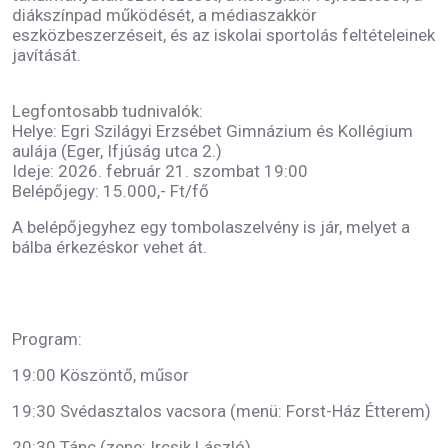
diákszínpad működését, a médiaszakkör
eszközbeszerzéseit, és az iskolai sportolás feltételeinek
javítását.
Legfontosabb tudnivalók:
Helye: Egri Szilágyi Erzsébet Gimnázium és Kollégium
aulája (Eger, Ifjúság utca 2.)
Ideje: 2026. február 21. szombat 19:00
Belépőjegy: 15.000,- Ft/fő
A belépőjegyhez egy tombolaszelvény is jár, melyet a
bálba érkezéskor vehet át.
Program:
19:00 Köszöntő, műsor
19:30 Svédasztalos vacsora (menü: Forst-Ház Étterem)
20:30 Tánc (zene: Ircsik László)