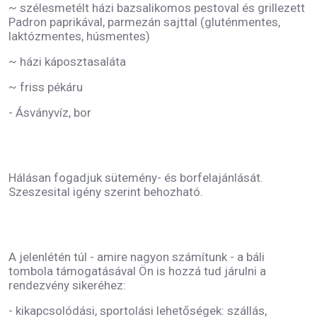
~ szélesmetélt házi bazsalikomos pestoval és grillezett
Padron paprikával, parmezán sajttal (gluténmentes,
laktózmentes, húsmentes)
~ házi káposztasaláta
~ friss pékáru
- Ásványvíz, bor
Hálásan fogadjuk sütemény- és borfelajánlását.
Szeszesital igény szerint behozható.
A jelenlétén túl - amire nagyon számítunk - a báli
tombola támogatásával Ön is hozzá tud járulni a
rendezvény sikeréhez:
- kikapcsolódási, sportolási lehetőségek: szállás,