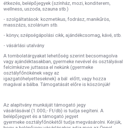
étkezés, belépőjegyek (színház, mozi, konditerem,
wellness, uszoda, szauna stb.)
- szolgáltatások: kozmetikus, fodrász, manikűrös,
masszázs, szolárium stb.
- könyv, szépségápolási cikk, ajándékcsomag, kávé, stb.
- vásárlási utalvány
A tombolatárgyakat lehetőség szerint becsomagolva
vagy ajándéktasakban, gyermeke nevével és osztályával
felcímkézve juttassa el nekünk (gyermeke
osztályfőnökének vagy az
igazgatóhelyetteseknek) a bál előtt, vagy hozza
magával a bálba. Támogatását előre is köszönjük!
Az alapítvány munkáját támogató jegy
vásárlásával (1.000,- Ft/db) is tudja segíteni. A
belépőjegyet és a támogató jegyet
gyermeke osztályfőnökétől tudja megvásárolni. Kérjük,
hogy a belépőjegy vásárlásakor adja meg az Önnel