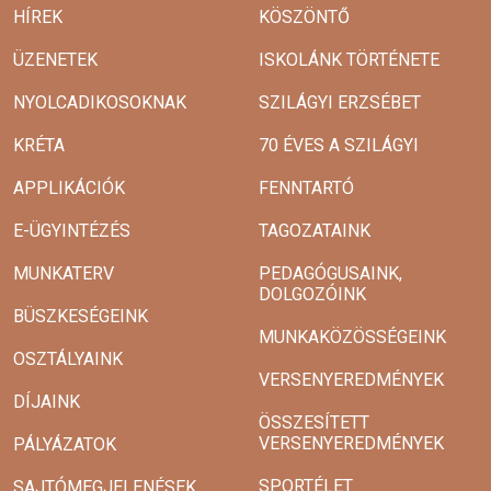
HÍREK
KÖSZÖNTŐ
ÜZENETEK
ISKOLÁNK TÖRTÉNETE
NYOLCADIKOSOKNAK
SZILÁGYI ERZSÉBET
KRÉTA
70 ÉVES A SZILÁGYI
APPLIKÁCIÓK
FENNTARTÓ
E-ÜGYINTÉZÉS
TAGOZATAINK
MUNKATERV
PEDAGÓGUSAINK,
DOLGOZÓINK
BÜSZKESÉGEINK
MUNKAKÖZÖSSÉGEINK
OSZTÁLYAINK
VERSENYEREDMÉNYEK
DÍJAINK
ÖSSZESÍTETT
VERSENYEREDMÉNYEK
PÁLYÁZATOK
SPORTÉLET
SAJTÓMEGJELENÉSEK