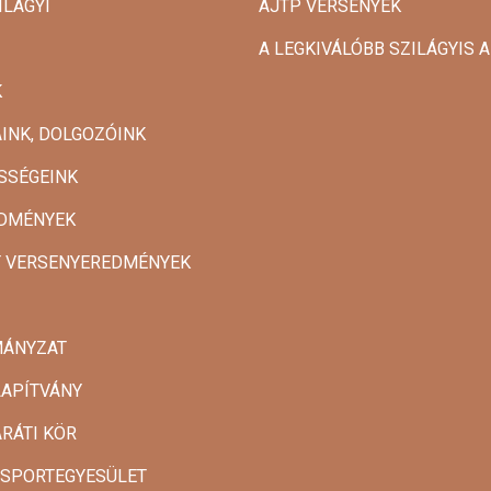
ILÁGYI
AJTP VERSENYEK
A LEGKIVÁLÓBB SZILÁGYIS
K
INK, DOLGOZÓINK
SSÉGEINK
DMÉNYEK
T VERSENYEREDMÉNYEK
MÁNYZAT
LAPÍTVÁNY
ARÁTI KÖR
 SPORTEGYESÜLET