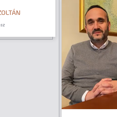
ZOLTÁN
ész