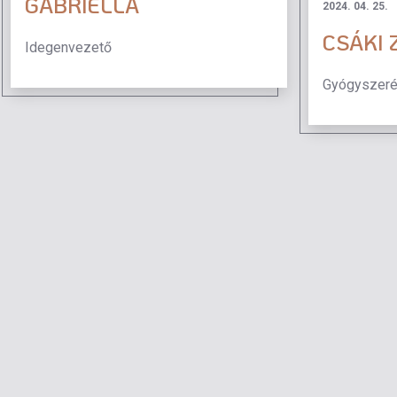
GABRIELLA
2024. 04. 25.
CSÁKI 
Idegenvezető
Gyógyszer