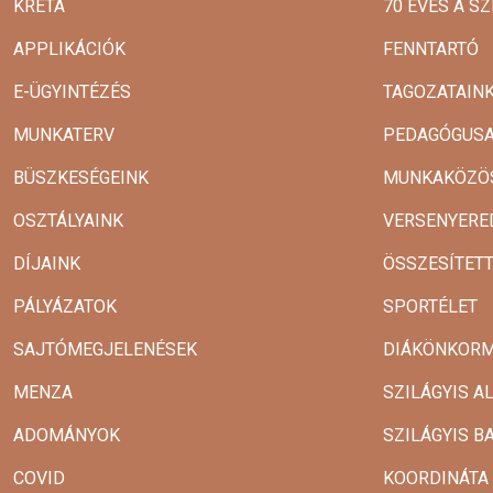
KRÉTA
70 ÉVES A SZ
APPLIKÁCIÓK
FENNTARTÓ
E-ÜGYINTÉZÉS
TAGOZATAIN
MUNKATERV
PEDAGÓGUSA
BÜSZKESÉGEINK
MUNKAKÖZÖ
OSZTÁLYAINK
VERSENYERE
DÍJAINK
ÖSSZESÍTET
PÁLYÁZATOK
SPORTÉLET
SAJTÓMEGJELENÉSEK
DIÁKÖNKOR
MENZA
SZILÁGYIS A
ADOMÁNYOK
SZILÁGYIS B
COVID
KOORDINÁTA