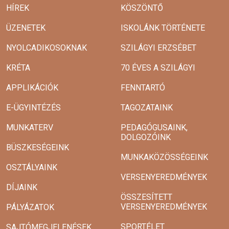
HÍREK
KÖSZÖNTŐ
ÜZENETEK
ISKOLÁNK TÖRTÉNETE
NYOLCADIKOSOKNAK
SZILÁGYI ERZSÉBET
KRÉTA
70 ÉVES A SZILÁGYI
APPLIKÁCIÓK
FENNTARTÓ
E-ÜGYINTÉZÉS
TAGOZATAINK
MUNKATERV
PEDAGÓGUSAINK,
DOLGOZÓINK
BÜSZKESÉGEINK
MUNKAKÖZÖSSÉGEINK
OSZTÁLYAINK
VERSENYEREDMÉNYEK
DÍJAINK
ÖSSZESÍTETT
VERSENYEREDMÉNYEK
PÁLYÁZATOK
SPORTÉLET
SAJTÓMEGJELENÉSEK