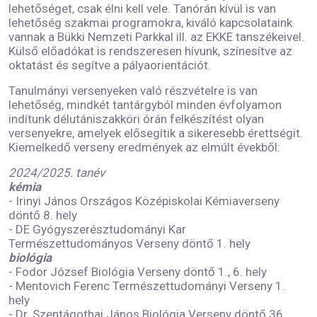
lehetőséget, csak élni kell vele. Tanórán kívül is van
lehetőség szakmai programokra, kiváló kapcsolataink
vannak a Bükki Nemzeti Parkkal ill. az EKKE tanszékeivel.
Külső előadókat is rendszeresen hívunk, színesítve az
oktatást és segítve a pályaorientációt.
Tanulmányi versenyeken való részvételre is van
lehetőség, mindkét tantárgyból minden évfolyamon
indítunk délutániszakköri órán felkészítést olyan
versenyekre, amelyek elősegítik a sikeresebb érettségit.
Kiemelkedő verseny eredmények az elmúlt évekből:
2024/2025. tanév
kémia
- Irinyi János Országos Középiskolai Kémiaverseny
döntő 8. hely
- DE Gyógyszerésztudományi Kar
Természettudományos Verseny döntő 1. hely
biológia
- Fodor József Biológia Verseny döntő 1., 6. hely
- Mentovich Ferenc Természettudományi Verseny 1.
hely
- Dr. Szentágothai János Biológia Verseny döntő 36.