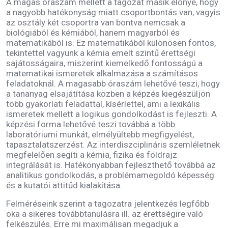
A magas óraszám mellett a tagozat másik előnye, hogy
a nagyobb hatékonyság miatt csoportbontás van, vagyis
az osztály két csoportra van bontva nemcsak a
biológiából és kémiából, hanem magyarból és
matematikából is. Ez matematikából különösen fontos,
tekintettel vagyunk a kémia emelt szintű érettségi
sajátosságaira, miszerint kiemelkedő fontosságú a
matematikai ismeretek alkalmazása a számításos
feladatoknál. A magasabb óraszám lehetővé teszi, hogy
a tananyag elsajátítása közben a képzés kiegészüljön
több gyakorlati feladattal, kísérlettel, ami a lexikális
ismeretek mellett a logikus gondolkodást is fejleszti. A
képzési forma lehetővé teszi továbbá a több
laboratóriumi munkát, elmélyültebb megfigyelést,
tapasztalatszerzést. Az interdiszciplináris szemléletnek
megfelelően segíti a kémia, fizika és földrajz
integrálását is. Hatékonyabban fejleszthető továbbá az
analitikus gondolkodás, a problémamegoldó képesség
és a kutatói attitűd kialakítása.
Felméréseink szerint a tagozatra jelentkezés legfőbb
oka a sikeres továbbtanulásra ill. az érettségire való
felkészülés. Erre mi maximálisan megadjuk a