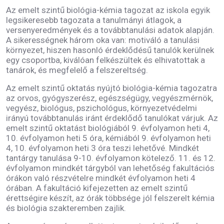
Az emelt szintű biológia-kémia tagozat az iskola egyik
legsikeresebb tagozata a tanulmányi átlagok, a
versenyeredmények és a továbbtanulási adatok alapján.
A sikerességnek három oka van: motiváló a tanulási
környezet, hiszen hasonló érdeklődésű tanulók kerülnek
egy csoportba, kiválóan felkészültek és elhivatottak a
tanárok, és megfelelő a felszereltség.
Az emelt szintű oktatás nyújtó biológia-kémia tagozatra
az orvos, gyógyszerész, egészségügy, vegyészmérnök,
vegyész, biológus, pszichológus, környezetvédelmi
irányú továbbtanulás iránt érdeklődő tanulókat várjuk. Az
emelt szintű oktatást biológiából 9. évfolyamon heti 4,
10. évfolyamon heti 5 óra, kémiából 9. évfolyamon heti
4, 10. évfolyamon heti 3 óra teszi lehetővé. Mindkét
tantárgy tanulása 9-10. évfolyamon kötelező. 11. és 12.
évfolyamon mindkét tárgyból van lehetőség fakultációs
órákon való részvételre mindkét évfolyamon heti 4
órában. A fakultáció kifejezetten az emelt szintű
érettségire készít, az órák többsége jól felszerelt kémia
és biológia szakteremben zajlik.