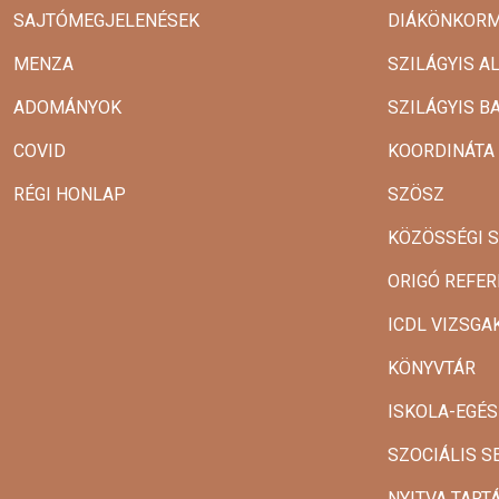
SAJTÓMEGJELENÉSEK
DIÁKÖNKOR
MENZA
SZILÁGYIS A
ADOMÁNYOK
SZILÁGYIS B
COVID
KOORDINÁTA
RÉGI HONLAP
SZÖSZ
KÖZÖSSÉGI 
ORIGÓ REFER
ICDL VIZSG
KÖNYVTÁR
ISKOLA-EGÉ
SZOCIÁLIS S
NYITVA TART