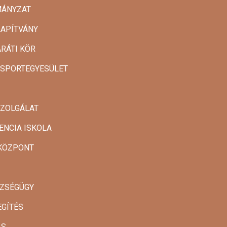
MÁNYZAT
LAPÍTVÁNY
ARÁTI KÖR
 SPORTEGYESÜLET
SZOLGÁLAT
ENCIA ISKOLA
AKÖZPONT
SZSÉGÜGY
EGÍTÉS
ÁS