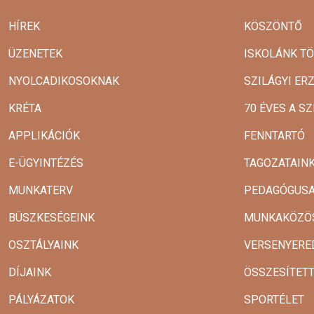
HÍREK
KÖSZÖNTŐ
ÜZENETEK
ISKOLÁNK T
NYOLCADIKOSOKNAK
SZILÁGYI ER
KRÉTA
70 ÉVES A SZ
APPLIKÁCIÓK
FENNTARTÓ
E-ÜGYINTÉZÉS
TAGOZATAIN
MUNKATERV
PEDAGÓGUSA
BÜSZKESÉGEINK
MUNKAKÖZÖ
OSZTÁLYAINK
VERSENYERE
DÍJAINK
ÖSSZESÍTET
PÁLYÁZATOK
SPORTÉLET