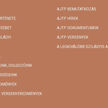
AJTP BEMUTATKOZÁS
ÖRTÉNETE
AJTP HÍREK
ZSÉBET
AJTP DOKUMENTUMOK
ILÁGYI
AJTP VERSENYEK
A LEGKIVÁLÓBB SZILÁGYIS
K
INK, DOLGOZÓINK
SSÉGEINK
DMÉNYEK
T VERSENYEREDMÉNYEK