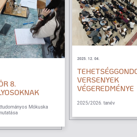
2025. 12. 04.
TEHETSÉGGOND
VERSENYEK
R 8.
VÉGEREDMÉNYE
LYOSOKNAK
2025/2026. tanév
ttudományos Mókuska
mutatása