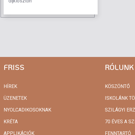
díjkiosztón
FRISS
RÓLUNK
HÍREK
KÖSZÖNTŐ
ÜZENETEK
ISKOLÁNK T
NYOLCADIKOSOKNAK
SZILÁGYI ER
KRÉTA
70 ÉVES A SZ
APPLIKÁCIÓK
FENNTARTÓ