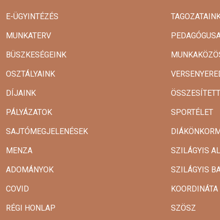
E-ÜGYINTÉZÉS
TAGOZATAIN
MUNKATERV
PEDAGÓGUSA
BÜSZKESÉGEINK
MUNKAKÖZÖ
OSZTÁLYAINK
VERSENYERE
DÍJAINK
ÖSSZESÍTET
PÁLYÁZATOK
SPORTÉLET
SAJTÓMEGJELENÉSEK
DIÁKÖNKOR
MENZA
SZILÁGYIS A
ADOMÁNYOK
SZILÁGYIS B
COVID
KOORDINÁTA
RÉGI HONLAP
SZÖSZ