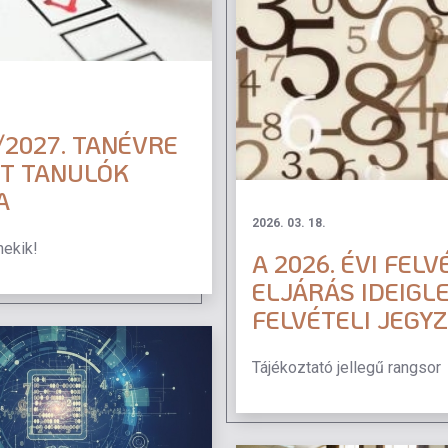
/2027. TANÉVRE
TT TANULÓK
A
2026. 03. 18.
nekik!
A 2026. ÉVI FELV
ELJÁRÁS IDEIGL
FELVÉTELI JEGY
Tájékoztató jellegű rangsor