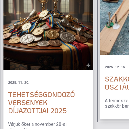
2025. 12. 15.
SZAKKÖ
2025. 11. 20.
OSZTÁ
TEHETSÉGGONDOZÓ
A természe
VERSENYEK
szakkör be
DÍJAZOTTJAI 2025
Várjuk őket a november 28-ai