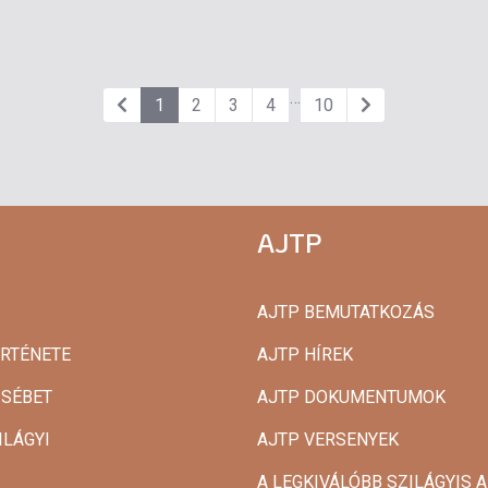
…
1
2
3
4
10
AJTP
AJTP BEMUTATKOZÁS
ÖRTÉNETE
AJTP HÍREK
ZSÉBET
AJTP DOKUMENTUMOK
ILÁGYI
AJTP VERSENYEK
A LEGKIVÁLÓBB SZILÁGYIS