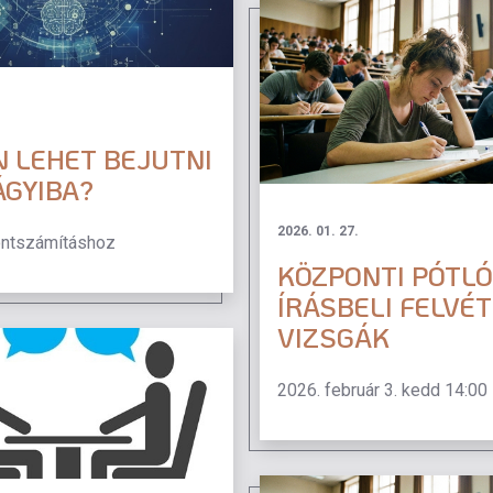
 LEHET BEJUTNI
ÁGYIBA?
2026. 01. 27.
ontszámításhoz
KÖZPONTI PÓTLÓ
ÍRÁSBELI FELVÉT
VIZSGÁK
2026. február 3. kedd 14:00