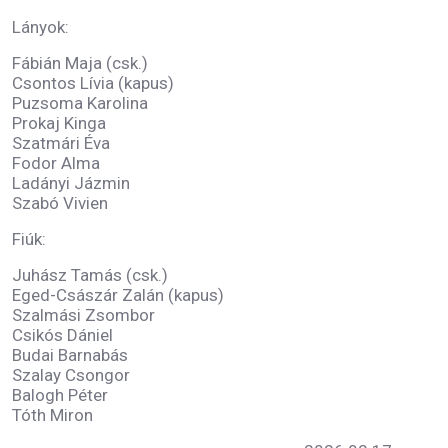
Lányok:
Fábián Maja (csk.)
Csontos Lívia (kapus)
Puzsoma Karolina
Prokaj Kinga
Szatmári Éva
Fodor Alma
Ladányi Jázmin
Szabó Vivien
Fiúk:
Juhász Tamás (csk.)
Eged-Császár Zalán (kapus)
Szalmási Zsombor
Csikós Dániel
Budai Barnabás
Szalay Csongor
Balogh Péter
Tóth Miron