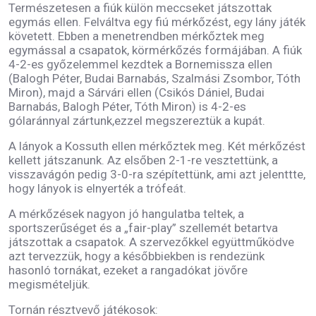
Természetesen a fiúk külön meccseket játszottak
egymás ellen. Felváltva egy fiú mérkőzést, egy lány játék
követett. Ebben a menetrendben mérkőztek meg
egymással a csapatok, körmérkőzés formájában. A fiúk
4-2-es győzelemmel kezdtek a Bornemissza ellen
(Balogh Péter, Budai Barnabás, Szalmási Zsombor, Tóth
Miron), majd a Sárvári ellen (Csikós Dániel, Budai
Barnabás, Balogh Péter, Tóth Miron) is 4-2-es
gólaránnyal zártunk,ezzel megszereztük a kupát.
A lányok a Kossuth ellen mérkőztek meg. Két mérkőzést
kellett játszanunk. Az elsőben 2-1-re vesztettünk, a
visszavágón pedig 3-0-ra szépítettünk, ami azt jelenttte,
hogy lányok is elnyerték a trófeát.
A mérkőzések nagyon jó hangulatba teltek, a
sportszerűséget és a „fair-play” szellemét betartva
játszottak a csapatok. A szervezőkkel együttműködve
azt tervezzük, hogy a későbbiekben is rendezünk
hasonló tornákat, ezeket a rangadókat jövőre
megismételjük.
Tornán résztvevő játékosok: