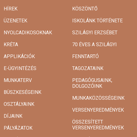
HÍREK
KÖSZÖNTŐ
ÜZENETEK
ISKOLÁNK TÖRTÉNETE
NYOLCADIKOSOKNAK
SZILÁGYI ERZSÉBET
KRÉTA
70 ÉVES A SZILÁGYI
APPLIKÁCIÓK
FENNTARTÓ
E-ÜGYINTÉZÉS
TAGOZATAINK
MUNKATERV
PEDAGÓGUSAINK,
DOLGOZÓINK
BÜSZKESÉGEINK
MUNKAKÖZÖSSÉGEINK
OSZTÁLYAINK
VERSENYEREDMÉNYEK
DÍJAINK
ÖSSZESÍTETT
VERSENYEREDMÉNYEK
PÁLYÁZATOK