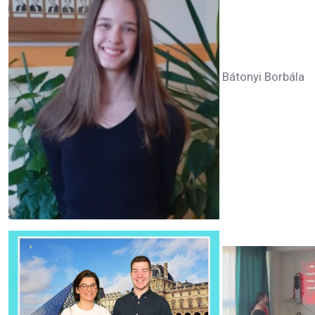
Bátonyi Borbála