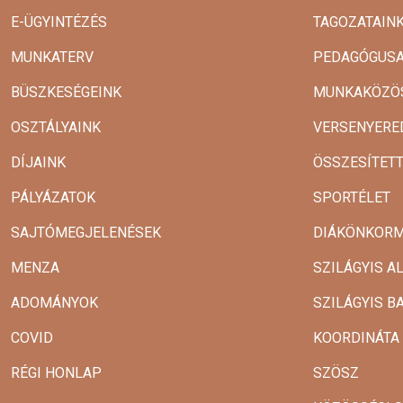
E-ÜGYINTÉZÉS
TAGOZATAIN
MUNKATERV
PEDAGÓGUSA
BÜSZKESÉGEINK
MUNKAKÖZÖ
OSZTÁLYAINK
VERSENYERE
DÍJAINK
ÖSSZESÍTET
PÁLYÁZATOK
SPORTÉLET
SAJTÓMEGJELENÉSEK
DIÁKÖNKOR
MENZA
SZILÁGYIS A
ADOMÁNYOK
SZILÁGYIS B
COVID
KOORDINÁTA
RÉGI HONLAP
SZÖSZ