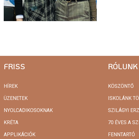
FRISS
RÓLUNK
HÍREK
KÖSZÖNTŐ
ÜZENETEK
ISKOLÁNK T
NYOLCADIKOSOKNAK
SZILÁGYI ER
KRÉTA
70 ÉVES A SZ
APPLIKÁCIÓK
FENNTARTÓ