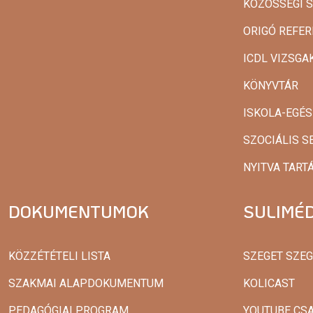
KÖZÖSSÉGI 
ORIGÓ REFER
ICDL VIZSG
KÖNYVTÁR
ISKOLA-EGÉ
SZOCIÁLIS S
NYITVA TART
DOKUMENTUMOK
SULIMÉD
KÖZZÉTÉTELI LISTA
SZEGET SZE
SZAKMAI ALAPDOKUMENTUM
KOLICAST
PEDAGÓGIAI PROGRAM
YOUTUBE CS