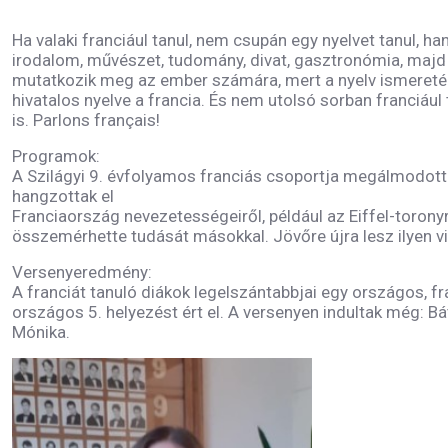
Ha valaki franciául tanul, nem csupán egy nyelvet tanul, 
irodalom, művészet, tudomány, divat, gasztronómia, majd m
mutatkozik meg az ember számára, mert a nyelv ismeretébe
hivatalos nyelve a francia. És nem utolsó sorban franciáu
is. Parlons français!
Programok:
A Szilágyi 9. évfolyamos franciás csoportja megálmodott é
hangzottak el
Franciaország nevezetességeiről, például az Eiffel-toronyró
összemérhette tudását másokkal. Jövőre újra lesz ilyen vi
Versenyeredmény:
A franciát tanuló diákok legelszántabbjai egy országos, fr
országos 5. helyezést ért el. A versenyen indultak még: B
Mónika.