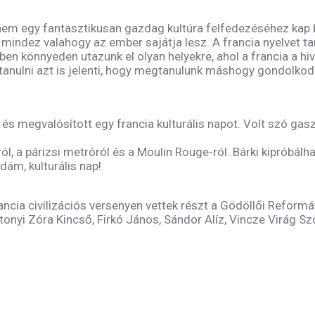
hanem egy fantasztikusan gazdag kultúra felfedezéséhez kap b
indez valahogy az ember sajátja lesz. A francia nyelvet tanu
n könnyeden utazunk el olyan helyekre, ahol a francia a hi
l tanulni azt is jelenti, hogy megtanulunk máshogy gondolko
s megvalósított egy francia kulturális napot. Volt szó gasz
l, a párizsi metróról és a Moulin Rouge-ról. Bárki kipróbálh
dám, kulturális nap!
ancia civilizációs versenyen vettek részt a Gödöllői Reform
átonyi Zóra Kincső, Firkó János, Sándor Alíz, Vincze Virág 