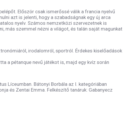
elépőt. Először csak ismerőssé válik a francia nyelvű
lni azt is jelenti, hogy a szabadságnak egy új arca
vatalos nyelv. Számos nemzetközi szervezetnek is
dni, más szemmel nézni a világot, és talán saját magunkat
tronómiáról, irodalomról, sportról. Érdekes kiselőadások
atta a pétanque nevű játékot is, majd egy kvíz során
átus Líceumban. Bátonyi Borbála az I. kategóriában
Szonja és Zentai Emma. Felkészítő tanáruk: Gabanyecz