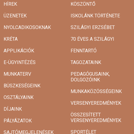
HÍREK
KÖSZÖNTŐ
ÜZENETEK
ISKOLÁNK TÖRTÉNETE
NYOLCADIKOSOKNAK
SZILÁGYI ERZSÉBET
KRÉTA
70 ÉVES A SZILÁGYI
APPLIKÁCIÓK
FENNTARTÓ
E-ÜGYINTÉZÉS
TAGOZATAINK
MUNKATERV
PEDAGÓGUSAINK,
DOLGOZÓINK
BÜSZKESÉGEINK
MUNKAKÖZÖSSÉGEINK
OSZTÁLYAINK
VERSENYEREDMÉNYEK
DÍJAINK
ÖSSZESÍTETT
VERSENYEREDMÉNYEK
PÁLYÁZATOK
SPORTÉLET
SAJTÓMEGJELENÉSEK