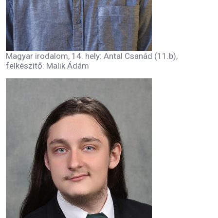
Magyar irodalom, 14. hely: Antal Csanád (11.b),
felkészítő: Malik Ádám