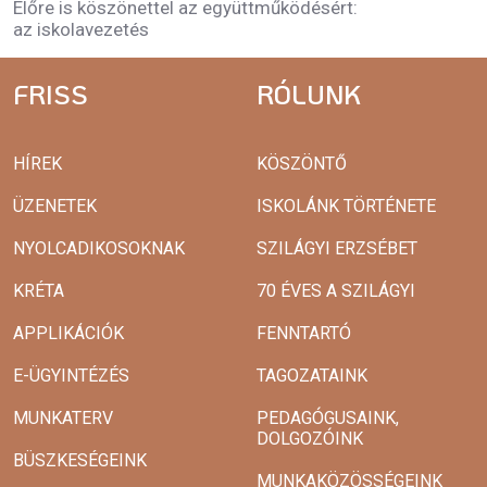
Előre is köszönettel az együttműködésért:
az iskolavezetés
FRISS
RÓLUNK
HÍREK
KÖSZÖNTŐ
ÜZENETEK
ISKOLÁNK TÖRTÉNETE
NYOLCADIKOSOKNAK
SZILÁGYI ERZSÉBET
KRÉTA
70 ÉVES A SZILÁGYI
APPLIKÁCIÓK
FENNTARTÓ
E-ÜGYINTÉZÉS
TAGOZATAINK
MUNKATERV
PEDAGÓGUSAINK,
DOLGOZÓINK
BÜSZKESÉGEINK
MUNKAKÖZÖSSÉGEINK