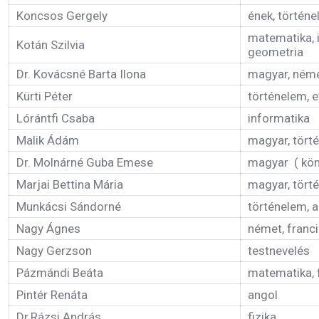
Koncsos Gergely
ének, történ
matematika, 
Kotán Szilvia
geometria
Dr. Kovácsné Barta Ilona
magyar, ném
Kürti Péter
történelem, e
Lórántfi Csaba
informatika
Malik Ádám
magyar, tört
Dr. Molnárné Guba Emese
magyar ( kön
Marjai Bettina Mária
magyar, tört
Munkácsi Sándorné
történelem, a
Nagy Ágnes
német, franc
Nagy Gerzson
testnevelés
Pázmándi Beáta
matematika, f
Pintér Renáta
angol
Dr.Rázsi András
fizika