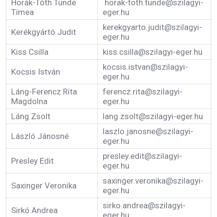
Horák-Tóth Tünde
horak-toth.tunde@szilagyi-
Tímea
eger.hu
kerekgyarto.judit@szilagyi-
Kerékgyártó Judit
eger.hu
Kiss Csilla
kiss.csilla@szilagyi-eger.hu
kocsis.istvan@szilagyi-
Kocsis István
eger.hu
Láng-Ferencz Rita
ferencz.rita@szilagyi-
Magdolna
eger.hu
Láng Zsolt
lang.zsolt@szilagyi-eger.hu
laszlo.janosne@szilagyi-
László Jánosné
eger.hu
presley.edit@szilagyi-
Presley Edit
eger.hu
saxinger.veronika@szilagyi-
Saxinger Veronika
eger.hu
sirko.andrea@szilagyi-
Sirkó Andrea
eger.hu