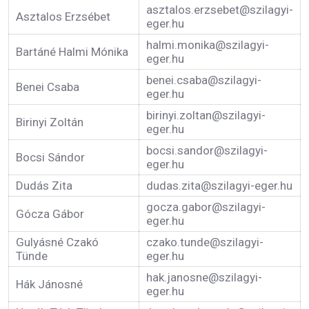
asztalos.erzsebet@szilagyi-
Asztalos Erzsébet
eger.hu
halmi.monika@szilagyi-
Bartáné Halmi Mónika
eger.hu
benei.csaba@szilagyi-
Benei Csaba
eger.hu
birinyi.zoltan@szilagyi-
Birinyi Zoltán
eger.hu
bocsi.sandor@szilagyi-
Bocsi Sándor
eger.hu
Dudás Zita
dudas.zita@szilagyi-eger.hu
gocza.gabor@szilagyi-
Gócza Gábor
eger.hu
Gulyásné Czakó
czako.tunde@szilagyi-
Tünde
eger.hu
hak.janosne@szilagyi-
Hák Jánosné
eger.hu