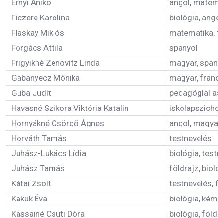
Ernyi Anikó
angol, matem
Ficzere Karolina
biológia, ang
Flaskay Miklós
matematika, f
Forgács Attila
spanyol
Frigyikné Zenovitz Linda
magyar, span
Gabanyecz Mónika
magyar, fran
Guba Judit
pedagógiai a
Havasné Szikora Viktória Katalin
iskolapszich
Hornyákné Csörgő Ágnes
angol, magya
Horváth Tamás
testnevelés
Juhász-Lukács Lídia
biológia, tes
Juhász Tamás
földrajz, biol
Kátai Zsolt
testnevelés, 
Kakuk Éva
biológia, kém
Kassainé Csuti Dóra
biológia, föld