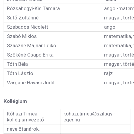
Rózsahegyi-Kis Tamara
angol-matem
Sütő Zoltánné
magyar, tört
Szabados Nicolett
angol
Szabó Miklós
matematika, 
Szászné Majnár Ildikó
matematika, f
Szőkéné Csapó Erika
magyar, tört
Tóth Béla
magyar, tört
Tóth László
rajz
Vargáné Havasi Judit
magyar, tört
Kollégium
Kőházi Timea
kohazi.timea@szilagyi-
kollégiumvezető
eger.hu
nevelőtanárok: