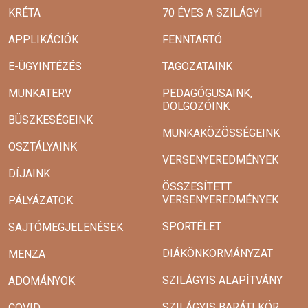
KRÉTA
70 ÉVES A SZILÁGYI
APPLIKÁCIÓK
FENNTARTÓ
E-ÜGYINTÉZÉS
TAGOZATAINK
MUNKATERV
PEDAGÓGUSAINK,
DOLGOZÓINK
BÜSZKESÉGEINK
MUNKAKÖZÖSSÉGEINK
OSZTÁLYAINK
VERSENYEREDMÉNYEK
DÍJAINK
ÖSSZESÍTETT
VERSENYEREDMÉNYEK
PÁLYÁZATOK
SPORTÉLET
SAJTÓMEGJELENÉSEK
DIÁKÖNKORMÁNYZAT
MENZA
SZILÁGYIS ALAPÍTVÁNY
ADOMÁNYOK
SZILÁGYIS BARÁTI KÖR
COVID