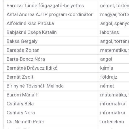
Barczai Tünde főigazgató-helyettes
német, törté
Antal Andrea AJTP programkoordinátor
magyar, tört
Alföldiné Kiss Piroska
angol, spany
Babjákné Csépe Katalin
laboráns
Baksa Gergely
angol, törté
Barabás Zoltán
matematika, 
Barta-Boncz Nóra
angol
Bernátné Drávucz Ildikó
kémia
Bernát Zsolt
földrajz
Birinyiné Tövisháti Melinda
német
Burom Mária †
matematika, f
Csatáry Béla
informatika
Csatáry Nóra
informatika
Cs. Németh Péter
történelem