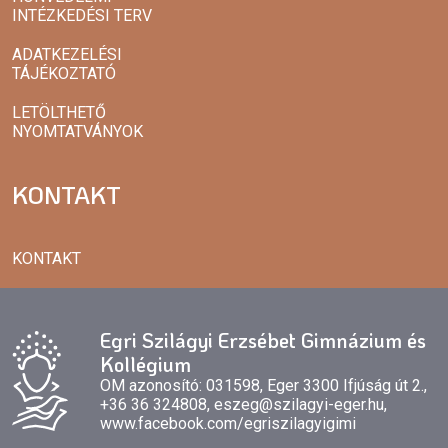
INTÉZKEDÉSI TERV
ADATKEZELÉSI
TÁJÉKOZTATÓ
LETÖLTHETŐ
NYOMTATVÁNYOK
KONTAKT
KONTAKT
Egri Szilágyi Erzsébet Gimnázium és
Kollégium
OM azonosító: 031598, Eger 3300 Ifjúság út 2.,
+36 36 324808, eszeg@szilagyi-eger.hu,
www.facebook.com/egriszilagyigimi