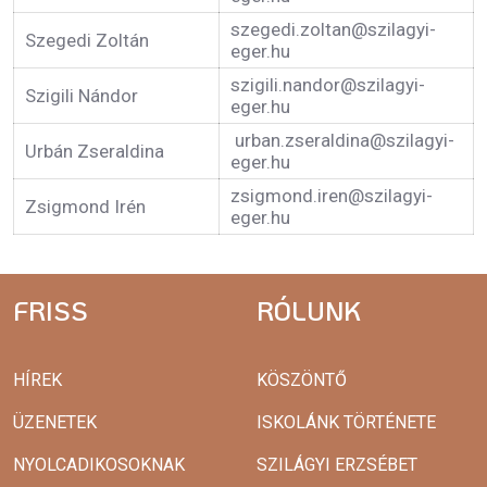
szegedi.zoltan@szilagyi-
Szegedi Zoltán
eger.hu
szigili.nandor@szilagyi-
Szigili Nándor
eger.hu
urban.zseraldina@szilagyi-
Urbán Zseraldina
eger.hu
zsigmond.iren@szilagyi-
Zsigmond Irén
eger.hu
FRISS
RÓLUNK
HÍREK
KÖSZÖNTŐ
ÜZENETEK
ISKOLÁNK TÖRTÉNETE
NYOLCADIKOSOKNAK
SZILÁGYI ERZSÉBET