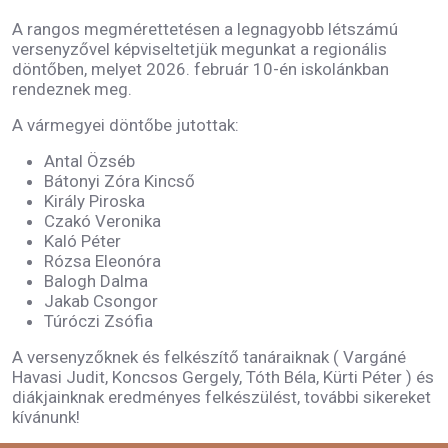
A rangos megmérettetésen a legnagyobb létszámú
versenyzővel képviseltetjük megunkat a regionális
döntőben, melyet 2026. február 10-én iskolánkban
rendeznek meg.
A vármegyei döntőbe jutottak:
Antal Özséb
Bátonyi Zóra Kincső
Király Piroska
Czakó Veronika
Kaló Péter
Rózsa Eleonóra
Balogh Dalma
Jakab Csongor
Túróczi Zsófia
A versenyzőknek és felkészítő tanáraiknak ( Vargáné
Havasi Judit, Koncsos Gergely, Tóth Béla, Kürti Péter ) és
diákjainknak eredményes felkészülést, további sikereket
kívánunk!