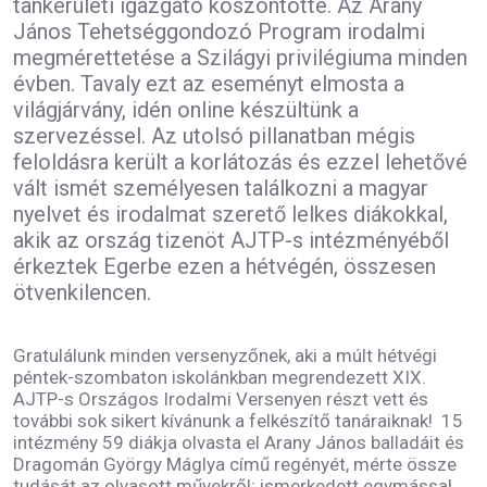
tankerületi igazgató köszöntötte. Az Arany
János Tehetséggondozó Program irodalmi
megmérettetése a Szilágyi privilégiuma minden
évben. Tavaly ezt az eseményt elmosta a
világjárvány, idén online készültünk a
szervezéssel. Az utolsó pillanatban mégis
feloldásra került a korlátozás és ezzel lehetővé
vált ismét személyesen találkozni a magyar
nyelvet és irodalmat szerető lelkes diákokkal,
akik az ország tizenöt AJTP-s intézményéből
érkeztek Egerbe ezen a hétvégén, összesen
ötvenkilencen.
Gratulálunk minden versenyzőnek, aki a múlt hétvégi
péntek-szombaton iskolánkban megrendezett XIX.
AJTP-s Országos Irodalmi Versenyen részt vett és
további sok sikert kívánunk a felkészítő tanáraiknak! 15
intézmény 59 diákja olvasta el Arany János balladáit és
Dragomán György Máglya című regényét, mérte össze
tudását az olvasott művekről; ismerkedett egymással,