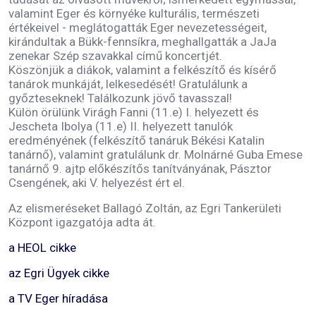
valamint Eger és környéke kulturális, természeti
értékeivel - meglátogatták Eger nevezetességeit,
kirándultak a Bükk-fennsíkra, meghallgatták a JaJa
zenekar Szép szavakkal című koncertjét.
Köszönjük a diákok, valamint a felkészítő és kísérő
tanárok munkáját, lelkesedését! Gratulálunk a
győzteseknek! Találkozunk jövő tavasszal!
Külön örülünk Virágh Fanni (11.e) I. helyezett és
Jescheta Ibolya (11.e) II. helyezett tanulók
eredményének (felkészítő tanáruk Békési Katalin
tanárnő), valamint gratulálunk dr. Molnárné Guba Emese
tanárnő 9. ajtp előkészítős tanítványának, Pásztor
Csengének, aki V. helyezést ért el.
Az elismeréseket Ballagó Zoltán, az Egri Tankerületi
Központ igazgatója adta át.
a HEOL cikke
az Egri Ügyek cikke
a TV Eger híradása