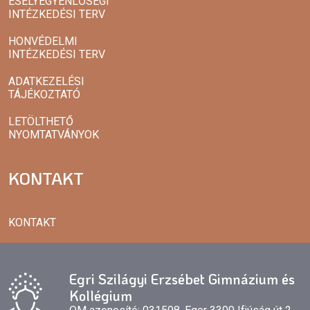
ESÉLYEGYENLŐSÉGI
INTÉZKEDÉSI TERV
HONVÉDELMI
INTÉZKEDÉSI TERV
ADATKEZELÉSI
TÁJÉKOZTATÓ
LETÖLTHETŐ
NYOMTATVÁNYOK
KONTAKT
KONTAKT
Egri Szilágyi Erzsébet Gimnázium és
Kollégium