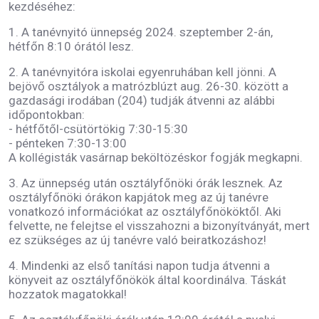
kezdéséhez:
1. A tanévnyitó ünnepség 2024. szeptember 2-án,
hétfőn 8:10 órától lesz.
2. A tanévnyitóra iskolai egyenruhában kell jönni. A
bejövő osztályok a matrózblúzt aug. 26-30. között a
gazdasági irodában (204) tudják átvenni az alábbi
időpontokban:
- hétfőtől-csütörtökig 7:30-15:30
- pénteken 7:30-13:00
A kollégisták vasárnap beköltözéskor fogják megkapni.
3. Az ünnepség után osztályfőnöki órák lesznek. Az
osztályfőnöki órákon kapjátok meg az új tanévre
vonatkozó információkat az osztályfőnököktől. Aki
felvette, ne felejtse el visszahozni a bizonyítványát, mert
ez szükséges az új tanévre való beiratkozáshoz!
4. Mindenki az első tanítási napon tudja átvenni a
könyveit az osztályfőnökök által koordinálva. Táskát
hozzatok magatokkal!