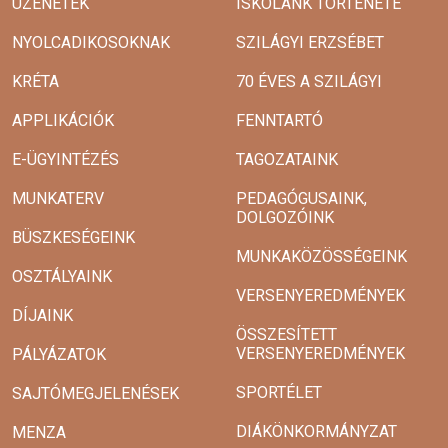
ÜZENETEK
ISKOLÁNK TÖRTÉNETE
NYOLCADIKOSOKNAK
SZILÁGYI ERZSÉBET
KRÉTA
70 ÉVES A SZILÁGYI
APPLIKÁCIÓK
FENNTARTÓ
E-ÜGYINTÉZÉS
TAGOZATAINK
MUNKATERV
PEDAGÓGUSAINK,
DOLGOZÓINK
BÜSZKESÉGEINK
MUNKAKÖZÖSSÉGEINK
OSZTÁLYAINK
VERSENYEREDMÉNYEK
DÍJAINK
ÖSSZESÍTETT
VERSENYEREDMÉNYEK
PÁLYÁZATOK
SPORTÉLET
SAJTÓMEGJELENÉSEK
DIÁKÖNKORMÁNYZAT
MENZA