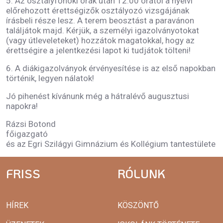
5. Az osztályfőnöki órák után 12:00 órától a nyelvi
előrehozott érettségizők osztályozó vizsgájának
írásbeli része lesz. A terem beosztást a paravánon
találjátok majd. Kérjük, a személyi igazolványotokat
(vagy útleveleteket) hozzátok magatokkal, hogy az
érettségire a jelentkezési lapot ki tudjátok tölteni!
6. A diákigazolványok érvényesítése is az első napokban
történik, legyen nálatok!
Jó pihenést kívánunk még a hátralévő augusztusi
napokra!
Rázsi Botond
főigazgató
és az Egri Szilágyi Gimnázium és Kollégium tantestülete
FRISS
RÓLUNK
HÍREK
KÖSZÖNTŐ