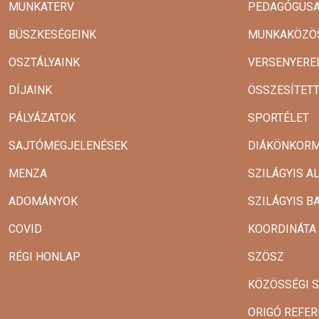
MUNKATERV
PEDAGÓGUSA
BÜSZKESÉGEINK
MUNKAKÖZÖ
OSZTÁLYAINK
VERSENYERE
DÍJAINK
ÖSSZESÍTET
PÁLYÁZATOK
SPORTÉLET
SAJTÓMEGJELENÉSEK
DIÁKÖNKOR
MENZA
SZILÁGYIS A
ADOMÁNYOK
SZILÁGYIS B
COVID
KOORDINÁTA
RÉGI HONLAP
SZÖSZ
KÖZÖSSÉGI 
ORIGÓ REFER