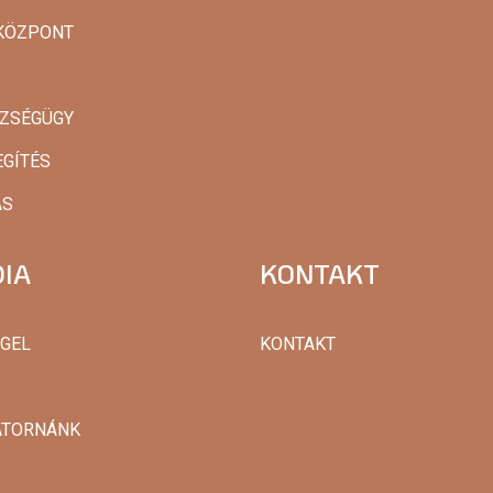
AKÖZPONT
SZSÉGÜGY
EGÍTÉS
ÁS
IA
KONTAKT
GGEL
KONTAKT
ATORNÁNK