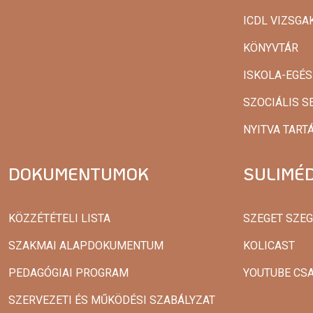
ICDL VIZSG
KÖNYVTÁR
ISKOLA-EGÉ
SZOCIÁLIS S
NYITVA TART
DOKUMENTUMOK
SULIMÉD
KÖZZÉTÉTELI LISTA
SZEGET SZE
SZAKMAI ALAPDOKUMENTUM
KOLICAST
PEDAGÓGIAI PROGRAM
YOUTUBE CS
SZERVEZETI ÉS MŰKÖDÉSI SZABÁLYZAT