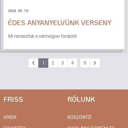
2024. 09. 19.
ÉDES ANYANYELVÜNK VERSENY
Mi rendeztük a vármegyei fordulót
…
1
2
3
4
9
FRISS
RÓLUNK
HÍREK
KÖSZÖNTŐ