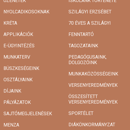
ÜZENETEK
ISKOLÁNK TÖRTÉNETE
NYOLCADIKOSOKNAK
SZILÁGYI ERZSÉBET
KRÉTA
70 ÉVES A SZILÁGYI
APPLIKÁCIÓK
FENNTARTÓ
E-ÜGYINTÉZÉS
TAGOZATAINK
MUNKATERV
PEDAGÓGUSAINK,
DOLGOZÓINK
BÜSZKESÉGEINK
MUNKAKÖZÖSSÉGEINK
OSZTÁLYAINK
VERSENYEREDMÉNYEK
DÍJAINK
ÖSSZESÍTETT
VERSENYEREDMÉNYEK
PÁLYÁZATOK
SPORTÉLET
SAJTÓMEGJELENÉSEK
DIÁKÖNKORMÁNYZAT
MENZA