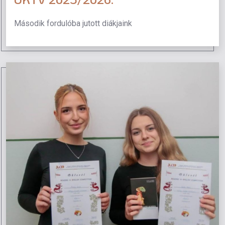
Második fordulóba jutott diákjaink