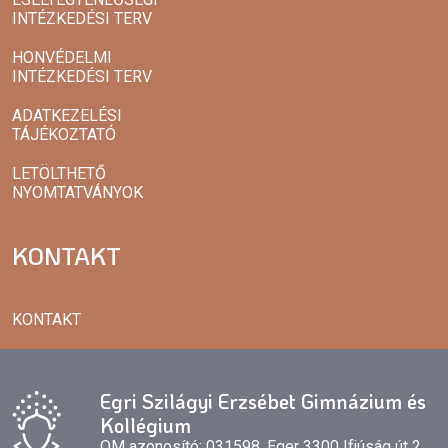
INTÉZKEDÉSI TERV
HONVÉDELMI
INTÉZKEDÉSI TERV
ADATKEZELÉSI
TÁJÉKOZTATÓ
LETÖLTHETŐ
NYOMTATVÁNYOK
KONTAKT
KONTAKT
Egri Szilágyi Erzsébet Gimnázium és
Kollégium
OM azonosító: 031598, Eger 3300 Ifjúság út 2.,